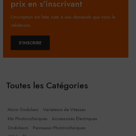
prix en s'inscrivant
L'inscription est faite suite à une demande que nous le
validerons
S'INSCRIRE
Toutes les Catégories
Micro Onduleur
Variateurs de Vitesses
Kits Photovoltaïques
Accessoires Électriques
Onduleurs
Panneaux Photovoltaïques